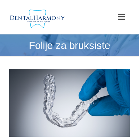
Skip
to
content
Folije za bruksiste
View
Larger
Image