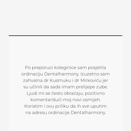
Po preporuci koleginice sam posjetila
Sve pohvale dr Kusmuku i njegovom
Nakon dugog lutanja od jednog do
ordinaciju Dentalharmony. Izuzetno sam
timu koji čine čuda. Rješavaju nerješivo!
drugog stomatologa, pri čemu nikad
zahvalna dr Kusmuku i dr Mirkoviću jer
Ja sam bio otpisan slučaj, ali mi je d.
nisam bila u potpunosti zadovoljna
su učinili da sada imam prelijepe zube.
Kusmuk uz pomoć Damon bravica, za
uslugom, konačno sam dospjela u
kratko vrijeme ispravio zube! Po meni je
ordinaciju dr. Kusmuka. Svi doktori su
Ljudi mi se često obraćaju, pozitivno
izuzetno stručni i detaljno se posvete
to najbolja ordinacija u našoj regiji.
komentarišući moj novi osmijeh.
pacijentu, jednostavno ulivaju povjerenje
Koristim i ovu priliku da ih sve uputim
na adresu ordinacije Dentalharmony.
od prvog momenta. Atmosfera u
ordinaciji je jako ugodna i opuštena, svi
Goran
inžinjer
su puni pozitivne energije. Toplo vam