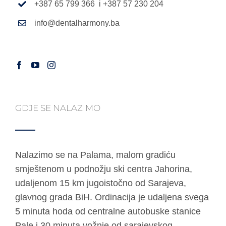
+387 65 799 366 i +387 57 230 204
info@dentalharmony.ba
GDJE SE NALAZIMO
Nalazimo se na Palama, malom gradiću
smještenom u podnožju ski centra Jahorina,
udaljenom 15 km jugoistočno od Sarajeva,
glavnog grada BiH. Ordinacija je udaljena svega
5 minuta hoda od centralne autobuske stanice
Pale i 30 minuta vožnje od sarajevskog