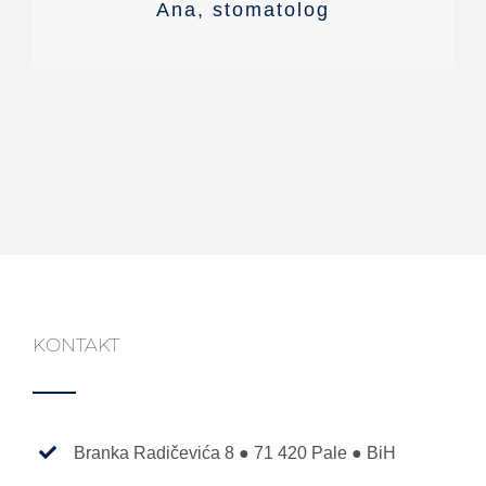
preporučujem da ih posjetite.
Ana
,
stomatolog
Marina
programer
KONTAKT
Branka Radičevića 8 ● 71 420 Pale ● BiH