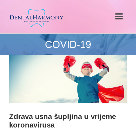
Skip
to
content
COVID-19
Zdrava usna šupljina u
vrijeme koronavirusa
Zdrava usna šupljina u vrijeme
koronavirusa