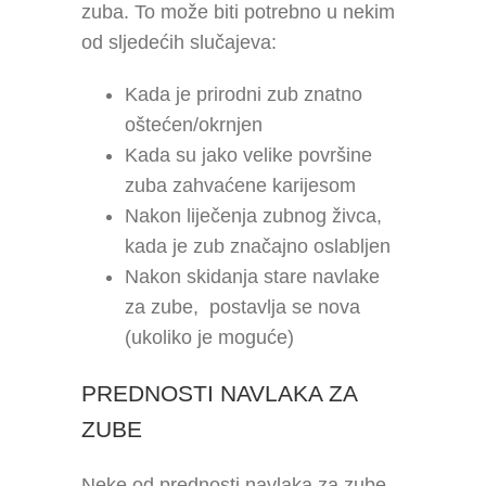
zuba. To može biti potrebno u nekim
od sljedećih slučajeva:
Kada je prirodni zub znatno
oštećen/okrnjen
Kada su jako velike površine
zuba zahvaćene karijesom
Nakon liječenja zubnog živca,
kada je zub značajno oslabljen
Nakon skidanja stare navlake
za zube, postavlja se nova
(ukoliko je moguće)
PREDNOSTI NAVLAKA ZA
ZUBE
Neke od prednosti navlaka za zube