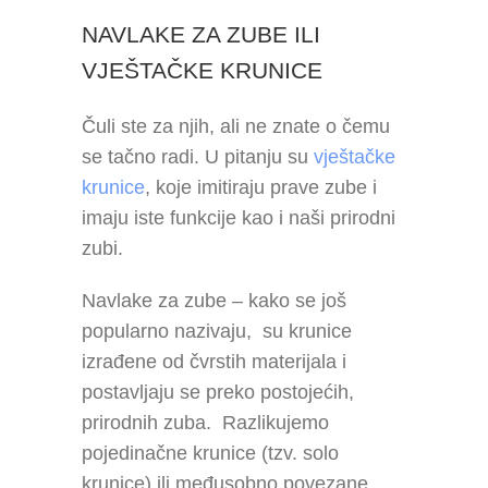
NAVLAKE ZA ZUBE ILI
VJEŠTAČKE KRUNICE
Čuli ste za njih, ali ne znate o čemu
se tačno radi. U pitanju su
vještačke
krunice
, koje imitiraju prave zube i
imaju iste funkcije kao i naši prirodni
zubi.
Navlake za zube – kako se još
popularno nazivaju, su krunice
izrađene od čvrstih materijala i
postavljaju se preko postojećih,
prirodnih zuba. Razlikujemo
pojedinačne krunice (tzv. solo
krunice) ili međusobno povezane