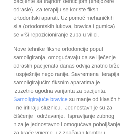
pacijente sa trajnom denticijom (tinejdžere i
odrasle). Za terapiju se koriste fiksni
ortodontski aparati. Uz pomoć mehaničkih
sila (ortodontskih lukova, bravica i gumica)
se vrši repozicioniranje zuba u vilici.
Nove tehnike fiksne ortodoncije poput
samoligiranja, omogućavaju da se liječenje
odraslih pacijenata danas odvija znatno brže
i uspješnije nego ranije. Savremena terapija
samoligirajućim fiksnim aparatima je
izuzetno ugodna varijanta za pacijenta.
Samoligirajuće bravice
su manje od klasičnih
i ne iritiraju sluznicu. Jednostavnije su za
čišćenje i održavanje. Ispravljanje zubnog
niza je jednostavno i omogućava poboljšanje
za kraće vrijeme, uz značajan komfor i