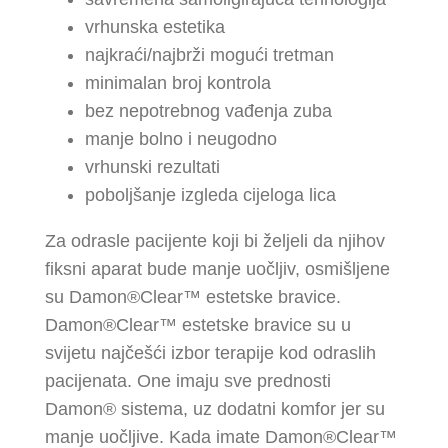
vrhunska estetika
najkraći/najbrži mogući tretman
minimalan broj kontrola
bez nepotrebnog vađenja zuba
manje bolno i neugodno
vrhunski rezultati
poboljšanje izgleda cijeloga lica
Za odrasle pacijente koji bi željeli da njihov
fiksni aparat bude manje uočljiv, osmišljene
su Damon®Clear™ estetske bravice.
Damon®Clear™ estetske bravice su u
svijetu najčešći izbor terapije kod odraslih
pacijenata. One imaju sve prednosti
Damon® sistema, uz dodatni komfor jer su
manje uočljive. Kada imate Damon®Clear™