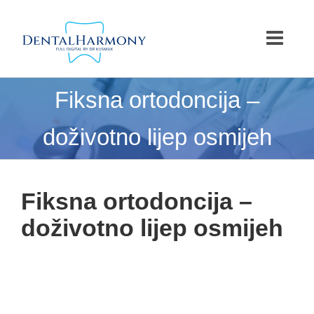
Skip
to
content
Fiksna ortodoncija –
doživotno lijep osmijeh
Fiksna ortodoncija –
doživotno lijep osmijeh