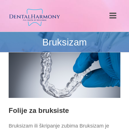
Skip
to
content
Bruksizam
Folije za bruksiste
Folije za bruksiste
Bruksizam ili škripanje zubima Bruksizam je